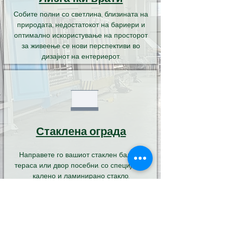
Собите полни со светлина, близината на
природата, недостатокот на бариери и
оптимално искористување на просторот
за живеење се нови перспективи во
дизајнот на ентериерот.
Стаклена ограда
Направете го вашиот стаклен балкон,
тераса или двор посебни. со специјално
калено и ламинирано стакло.