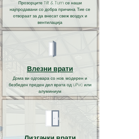
Прозорците Tilt & Turn се наши
најпродавани со добра причина. Тие се
отвораат за да внесат свеж воздух и
вентилација
Влезни врати
Дома ви одговара со нов, модерен и
безбеден преден дел врата од uPvc или
алуминиум
Лизгачки врати