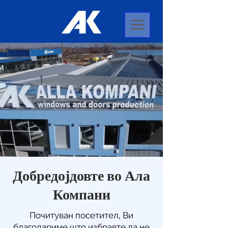
Добредојдовте во Ала
Компани
Почитуван посетител, Ви
благодариме што избравте да не