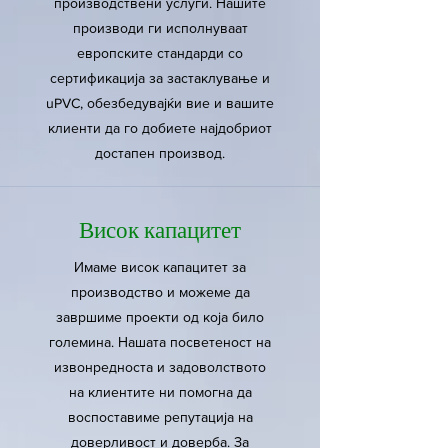
производствени услуги. Нашите
производи ги исполнуваат
европските стандарди со
сертификација за застаклување и
uPVC, обезбедувајќи вие и вашите
клиенти да го добиете најдобриот
достапен производ.
Висок капацитет
Имаме висок капацитет за
производство и можеме да
завршиме проекти од која било
големина. Нашата посветеност на
извонредноста и задоволството
на клиентите ни помогна да
воспоставиме репутација на
доверливост и доверба. За