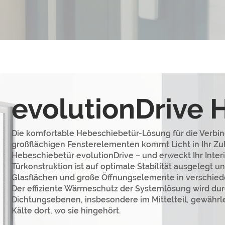
evolutio
nDrive
Die komfortable Hebeschiebetür-Lösung für die Verbi
großflächigen Fensterelementen kommt Licht in Ihr Zu
Hebeschiebetür evolutionDrive – und erweckt Ihr Inter
Türkonstruktion ist auf optimale Stabilität ausgelegt 
Glasflächen und große Öffnungselemente in verschie
Der effiziente Wärmeschutz der Systemlösung wird dur
Dichtungsebenen, insbesondere im Mittelteil, gewährlei
Kälte dort, wo sie hingehört.