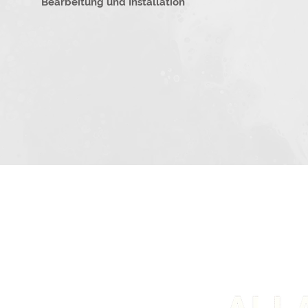
Bearbeitung und Installation
info@allakompani.com
Tel.: 389-70-212-586