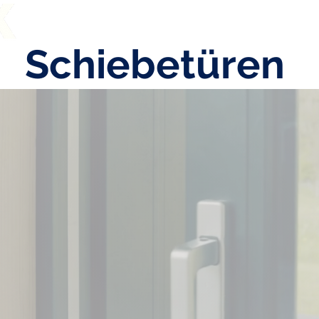
Home
About
How it
Schiebetüren