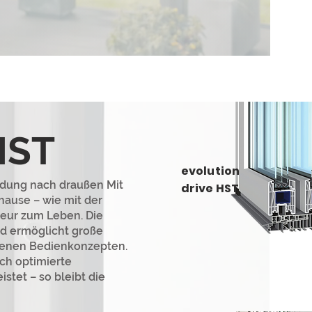
HST
evolution
ndung nach draußen Mit
drive HST
hause – wie mit der
ieur zum Leben. Die
und ermöglicht große
denen Bedienkonzepten.
ch optimierte
stet – so bleibt die