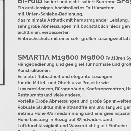
Bi-Fold
SF8
Isoliert und nicht isoliert Supreme
Ein erstklassiges, hochisoliertes Falttürsystem
mit Unten-Schiebe-Bedienung,
das minimale Ästhetik mit herausragender Leistung,
sehr große Abmessungen mit buchstäblich niedrigen
Sichtlinien, verbesserten
Einbruchschutz mit einer sehr großen Lösungsvielfalt
​
SMARTIA M19800 M9800
Falttüren S
Hängebedienung und geeignet für normale und gro
Konstruktionen.
Es bietet Robustheit und elegante Lösungen
für die Mittel- und Oberklasse Projekte wie
Luxusresidenzen, Bürogebäude, Konferenzzentren, Ho
Restaurants und viele andere. ​
Vorteile Große Abmessungen und große Spannweite
Robuste Struktur mit einwandfreiem und langlebige
Betrieb Hohe Wärmedämmung und Energieeinsparu
Hohe Leistung in Bezug auf Windwiderstand,
Luftdurchlässigkeit und Wasserdichtigkeit Einfache