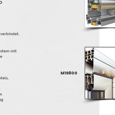
5
 verbindet.
ystem mit
ße
M19800
tels,
n
m
ng