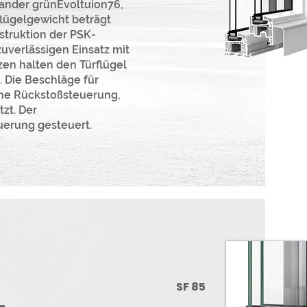
mander grünEvoltuion76,
lügelgewicht beträgt
struktion der PSK-
uverlässigen Einsatz mit
tzen halten den Türflügel
. Die Beschläge für
che Rückstoßsteuerung,
zt. Der
uerung gesteuert.
SF 85